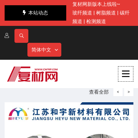
复材网新版本上线啦~
本站动态
玻纤频道
|
树脂频道
|
碳纤
频道
|
检测频道
简体中文
查看全部
<
>