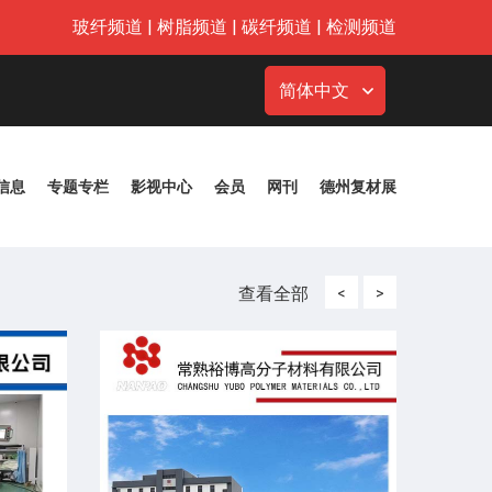
玻纤频道
|
树脂频道
|
碳纤频道
|
检测频道
简体中文
信息
专题专栏
影视中心
会员
网刊
德州复材展
查看全部
<
>