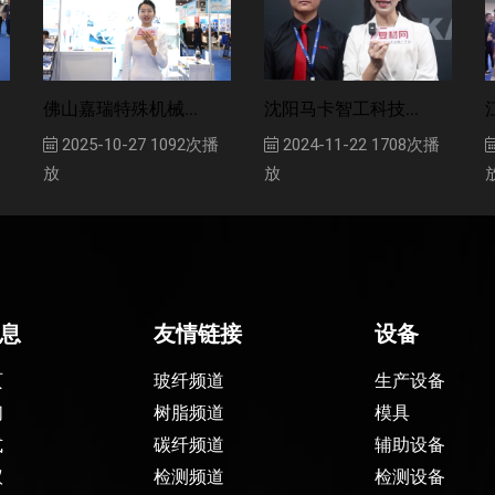
佛山嘉瑞特殊机械...
沈阳马卡智工科技...
2025-10-27
1092次播
2024-11-22
1708次播
放
放
息
友情链接
设备
页
玻纤频道
生产设备
们
树脂频道
模具
式
碳纤频道
辅助设备
议
检测频道
检测设备