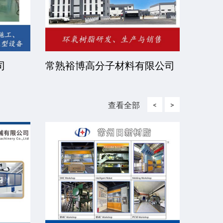
司
常熟裕博高分子材料有限公司
京华
司
查看全部
<
>