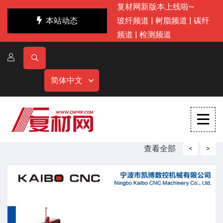
复材网新版本上线啦~
本站动态
玻纤频道
|
树脂频道
|
碳纤
频道
|
检测频道
简体中文
查看全部
<
>