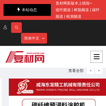
复材网新版本上线啦~
本站动态
玻纤频道
|
树脂频道
|
碳纤
频道
|
检测频道
简体中文
查看全部
<
>