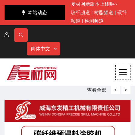
复材网新版本上线啦~
本站动态
玻纤频道
|
树脂频道
|
碳纤
频道
|
检测频道
简体中文
查看全部
<
>