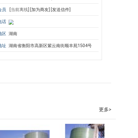
会员
[
当前离线
]
[加为商友]
[发送信件]
电话
地区
湖南
地址
湖南省衡阳市高新区紫云南街顺丰苑1504号
更多
>