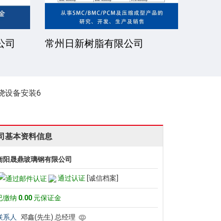
公司
常州日新树脂有限公司
湘潭
绕设备安装6
司基本资料信息
衡阳晟鼎玻璃钢有限公司
通过认证
[诚信档案]
已缴纳
0.00
元保证金
联系人
邓鑫(先生) 总经理