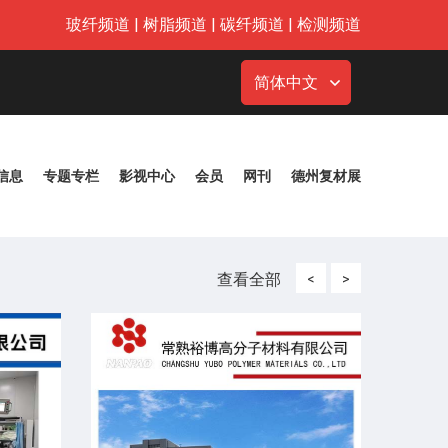
玻纤频道
|
树脂频道
|
碳纤频道
|
检测频道
简体中文
信息
专题专栏
影视中心
会员
网刊
德州复材展
查看全部
<
>