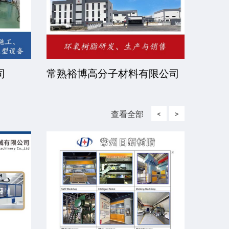
司
常熟裕博高分子材料有限公司
京华
司
查看全部
<
>