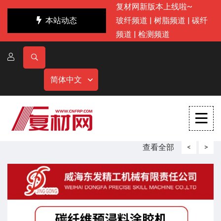
复材网新版本上线啦~
本站动态
玻纤频道
|
树脂频道
|
碳纤
频道
|
检测频道
简体中文
查看全部
<
>