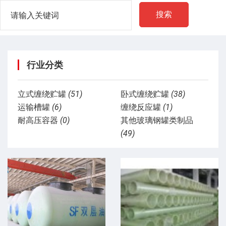
搜索
行业分类
立式缠绕贮罐
(51)
卧式缠绕贮罐
(38)
运输槽罐
(6)
缠绕反应罐
(1)
耐高压容器
(0)
其他玻璃钢罐类制品
(49)