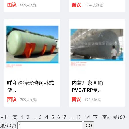
面议
面议
559人浏览
1047人浏览
呼和浩特玻璃钢卧式
内蒙厂家直销
储...
PVC/FRP复...
面议
面议
709人浏览
629人浏览
«上一页
1
2
…
3
4
5
6
7
…
13
14
下一页»
共160
条/14页