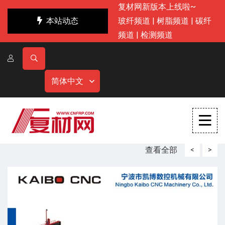
复材网新版本上线啦~
本站动态
玻纤频道
|
树脂频道
|
碳纤
频道
|
检测频道
简体中文
查看全部
<
>