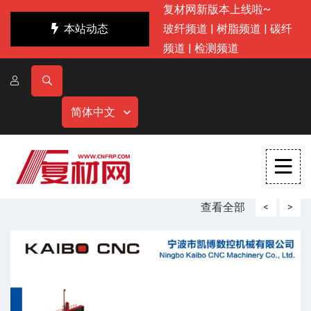
复材网新版本上线啦~
本站动态
玻纤频道
|
树脂频道
|
碳纤
频道
|
检测频道
简体中文
查看全部
<
>