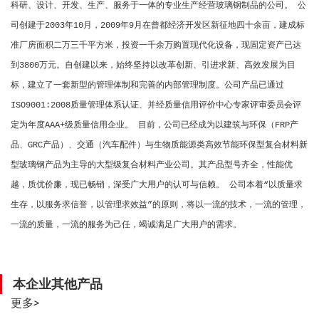
科研、设计、开发、生产、服务于一体的专业生产经营玻璃钢制品的公司。 公
司创建于2003年10月，2009年9月在曾都经济开发区新征地四十余亩，建成标
准厂房面积二万三千平方米，投资一千余万购置现代化设备，现固定资产已达
到3800万元。自创建以来，始终坚持以改革创新、引进求新、高效发展为目
标，建立了一套新型的管理体制和完善的内部管理制度。公司产品已通过
ISO9001:2008质量管理体系认证、并经质量信用评价中心专家评审委员会评
定为年度AAA+级质量信用企业。 目前，公司已经成为以建筑与环保（FRP产
品、GRC产品）、交通（汽车配件）与生物质能源类高效节能环保型复合材料新
型玻璃钢产品为主导的大型级复合材料产业公司。其产品型号齐全，性能优
越，质优价廉，现已畅销，深受广大用户的认可与信赖。 公司本着“以质量求
生存，以服务求信誉，以管理求效益”的原则，将以一流的技术，一流的管理，
一流的质量，一流的服务为己任，竭诚满足广大用户的需求。
本企业其他产品
更多
>