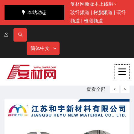
复材网新版本上线啦~
本站动态
玻纤频道
|
树脂频道
|
碳纤
频道
|
检测频道
简体中文
查看全部
<
>