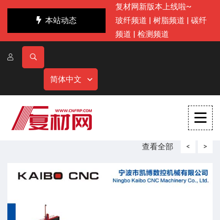
复材网新版本上线啦~
本站动态
玻纤频道
|
树脂频道
|
碳纤
频道
|
检测频道
简体中文
查看全部
<
>