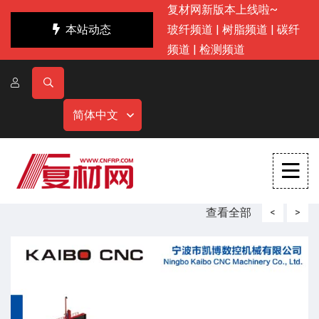
复材网新版本上线啦~
本站动态
玻纤频道
|
树脂频道
|
碳纤
频道
|
检测频道
简体中文
查看全部
<
>