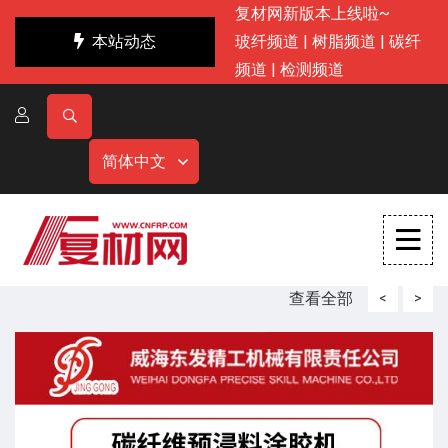
复材网新版本上线啦~
本站动态
玻纤频道
|
树脂频道
|
碳纤
频道
|
检测频道
简体中文
查看全部
<
>