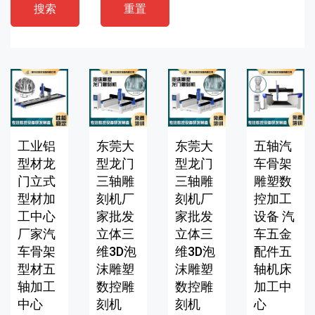
搜索
重置
工业铝
东莞大
东莞大
五轴汽
型材龙
型龙门
型龙门
车骨架
门立式
三轴雕
三轴雕
雕塑数
型材加
刻机厂
刻机厂
控加工
工中心
家批发
家批发
设备 汽
厂家汽
立体三
立体三
车五金
车骨架
维3D泡
维3D泡
配件五
型材五
沫雕塑
沫雕塑
轴机床
轴加工
数控雕
数控雕
加工中
中心
刻机
刻机
心