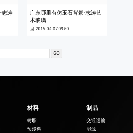
-志涛
广东哪里有仿玉石背景-志涛艺
术玻璃
2015-04-07 09:50
材料
制品
树脂
交通运输
预浸料
能源