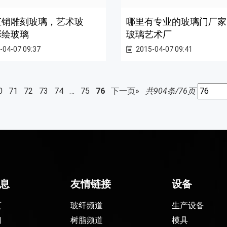
直销雕刻玻璃，艺术玻
哪里有专业的玻璃门厂家
彩绘玻璃
玻璃艺术厂
-04-07 09:37
2015-04-07 09:41
0
71
72
73
74
…
75
76
下一页»
共904条/76页
息
友情链接
设备
页
玻纤频道
生产设备
们
树脂频道
模具