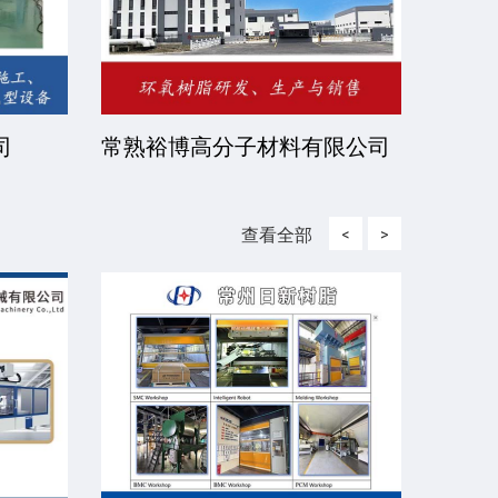
司
常熟裕博高分子材料有限公司
京华
司
查看全部
<
>