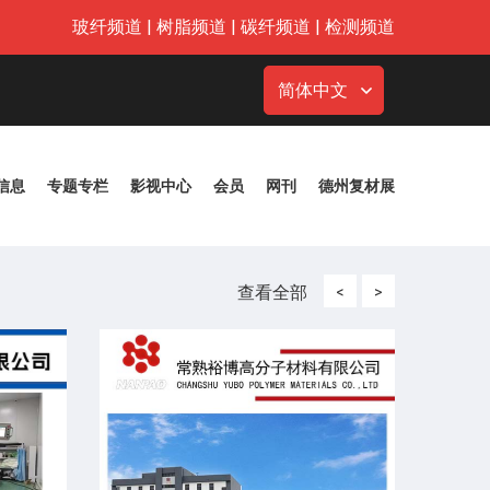
玻纤频道
|
树脂频道
|
碳纤频道
|
检测频道
简体中文
信息
专题专栏
影视中心
会员
网刊
德州复材展
查看全部
<
>