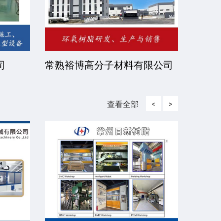
司
常熟裕博高分子材料有限公司
京华
司
查看全部
<
>