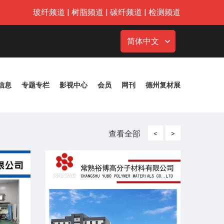
玻纤频道
|
树脂频道
|
碳纤频道
|
检测频道
简体中文
信息
专题专栏
影视中心
会员
网刊
德州复材展
查看全部
<
>