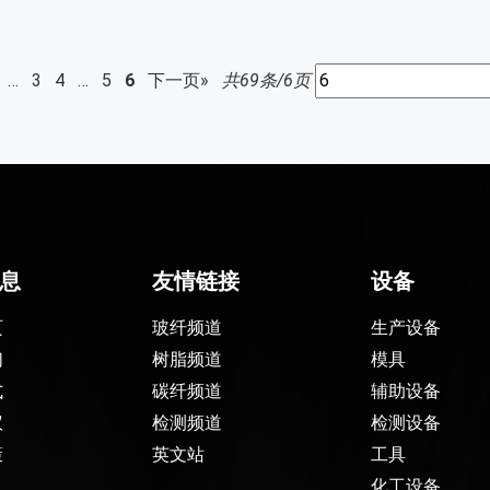
…
3
4
…
5
6
下一页»
共69条/6页
息
友情链接
设备
页
玻纤频道
生产设备
们
树脂频道
模具
式
碳纤频道
辅助设备
议
检测频道
检测设备
策
英文站
工具
化工设备