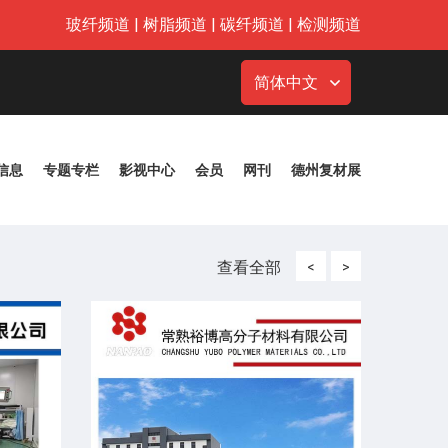
玻纤频道
|
树脂频道
|
碳纤频道
|
检测频道
简体中文
信息
专题专栏
影视中心
会员
网刊
德州复材展
查看全部
<
>