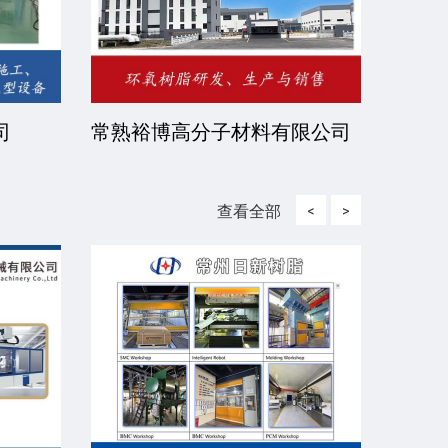
司
常熟裕博高分子材料有限公司
京华
司
查看全部
<
>