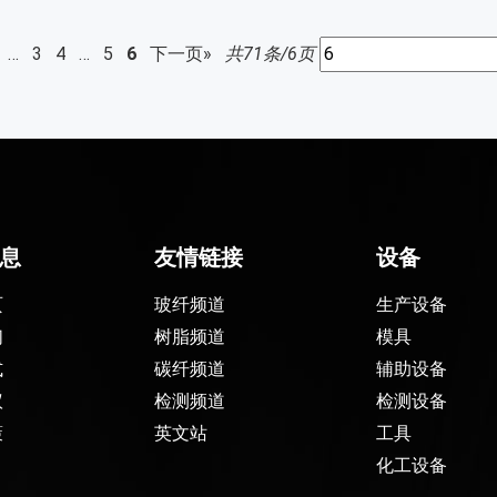
…
3
4
…
5
6
下一页»
共71条/6页
息
友情链接
设备
页
玻纤频道
生产设备
们
树脂频道
模具
式
碳纤频道
辅助设备
议
检测频道
检测设备
策
英文站
工具
化工设备