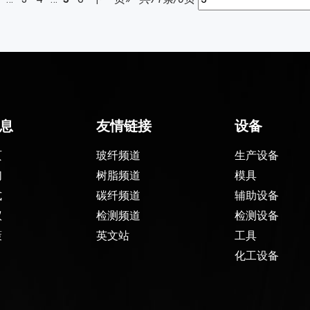
息
友情链接
设备
页
玻纤频道
生产设备
们
树脂频道
模具
式
碳纤频道
辅助设备
议
检测频道
检测设备
策
英文站
工具
化工设备