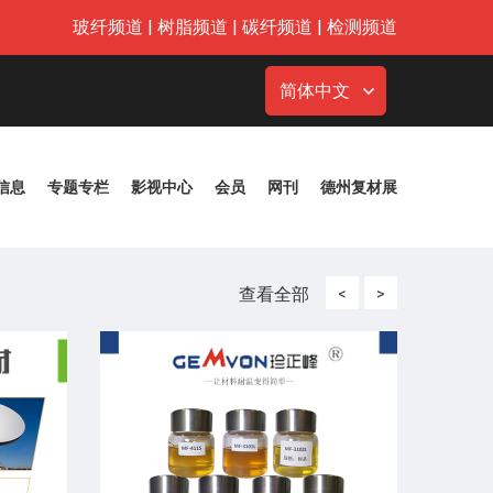
玻纤频道
|
树脂频道
|
碳纤频道
|
检测频道
简体中文
信息
专题专栏
影视中心
会员
网刊
德州复材展
查看全部
<
>