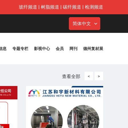
玻纤频道
|
树脂频道
|
碳纤频道
|
检测频道
简体中文
信息
专题专栏
影视中心
会员
网刊
德州复材展
查看全部
<
>