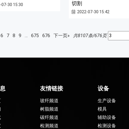
切割
-07-30 15:30
2022-07-30 15:42
6
7
8
9
…
675
676
下一页»
共8107条/676页
息
友情链接
设备
页
玻纤频道
生产设备
们
树脂频道
模具
式
碳纤频道
辅助设备
议
检测频道
检测设备