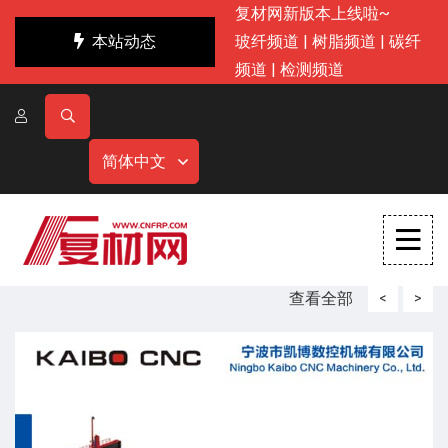
复材网新版本上线啦~
本站动态
玻纤频道
|
树脂频道
|
碳纤
频道
|
检测频道
简体中文
查看全部
<
>