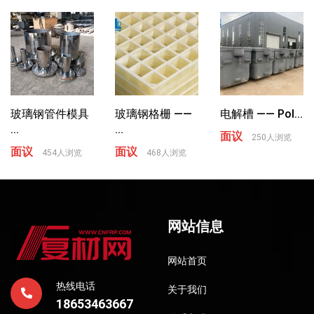
玻璃钢管件模具
玻璃钢格栅 ——
电解槽 —— Pol...
...
...
面议
250人浏览
面议
面议
454人浏览
468人浏览
网站信息
网站首页
热线电话
关于我们
18653463667