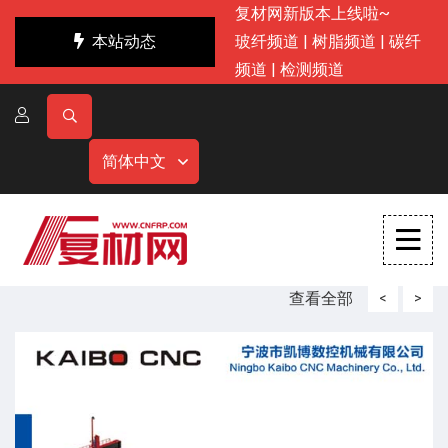
复材网新版本上线啦~
本站动态
玻纤频道
|
树脂频道
|
碳纤
频道
|
检测频道
简体中文
查看全部
<
>