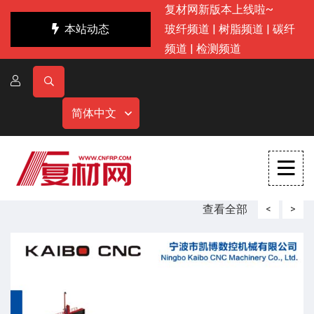
复材网新版本上线啦~
本站动态
玻纤频道
|
树脂频道
|
碳纤
频道
|
检测频道
简体中文
查看全部
<
>