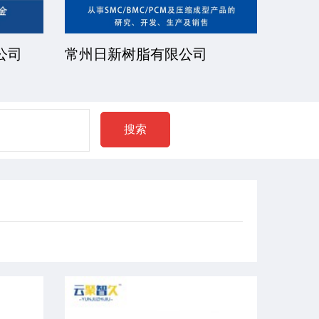
公司
常州日新树脂有限公司
湘潭
搜索