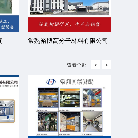
司
常熟裕博高分子材料有限公司
京华
司
查看全部
<
>