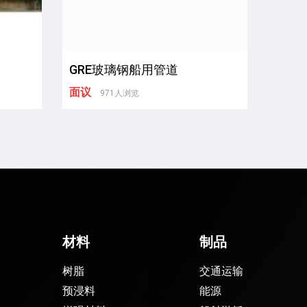
GRE玻璃钢船用管道
面议
971人浏览
材料
制品
树脂
交通运输
预浸料
能源