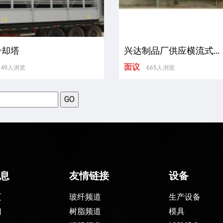
冷却塔
兴达制品厂供应横流式...
面议
549人浏览
665人浏览
息
友情链接
设备
页
玻纤频道
生产设备
们
树脂频道
模具