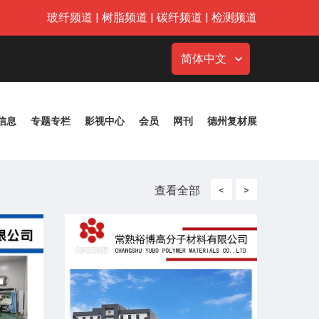
玻纤频道
|
树脂频道
|
碳纤频道
|
检测频道
简体中文
信息
专题专栏
影视中心
会员
网刊
德州复材展
查看全部
<
>