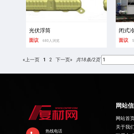
光伏浮筒
闭式
面议
面议
680人浏览
«上一页
1
2
下一页»
共18条/2页
网站信
网站首
关于我
热线电话