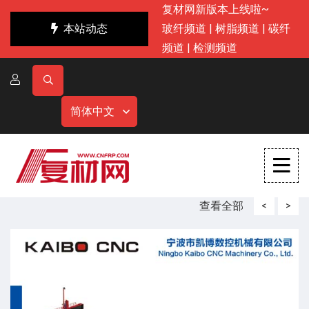
复材网新版本上线啦~
本站动态
玻纤频道
|
树脂频道
|
碳纤
频道
|
检测频道
简体中文
查看全部
<
>