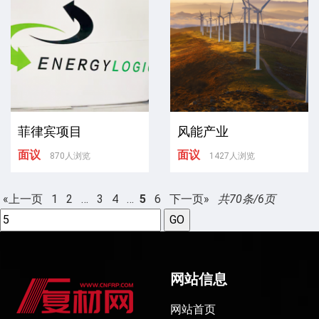
菲律宾项目
风能产业
面议
面议
870人浏览
1427人浏览
«上一页
1
2
…
3
4
…
5
6
下一页»
共70条/6页
网站信息
网站首页