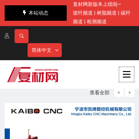
复材网新版本上线啦~
本站动态
玻纤频道
|
树脂频道
|
碳纤
频道
|
检测频道
简体中文
查看全部
<
>