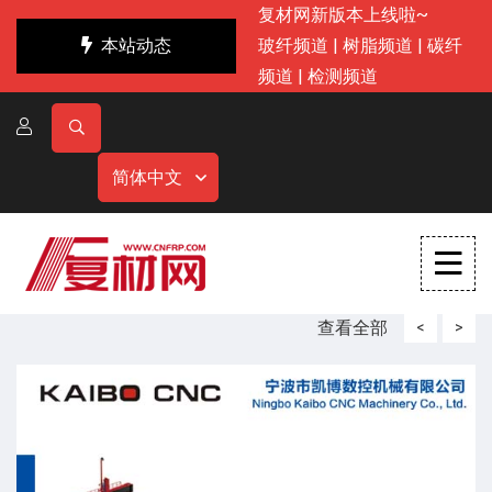
复材网新版本上线啦~
本站动态
玻纤频道
|
树脂频道
|
碳纤
频道
|
检测频道
简体中文
查看全部
<
>