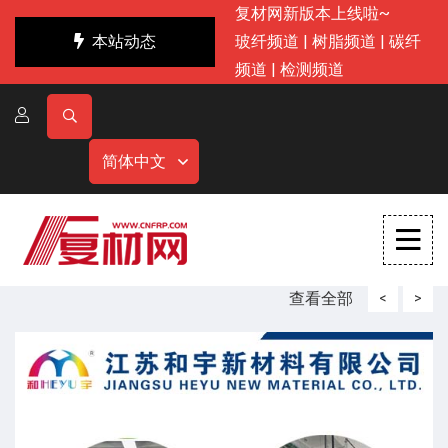
复材网新版本上线啦~
本站动态
玻纤频道
|
树脂频道
|
碳纤
频道
|
检测频道
简体中文
查看全部
<
>