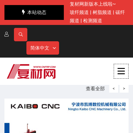
复材网新版本上线啦~
本站动态
玻纤频道
|
树脂频道
|
碳纤
频道
|
检测频道
简体中文
查看全部
<
>