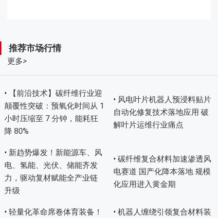
推荐市场行情
更多
>
• 【前沿技术】碳纤维行业迎
• 风电叶片机器人预浸料贴片
颠覆性突破：预氧化时间从 1
自动化修复技术落地应用 破
小时压缩至 7 分钟，能耗狂
解叶片运维行业痛点
降 80%
• 新趋势爆发！新能源车、风
• 碳纤维复合材料加速渗透风
电、氢能、光伏、储能齐发
电赛道 国产化降本落地 规模
力，驱动复材赋能全产业链
化应用进入黄金期
升级
• 轻量化革命席卷体育装备！
• 机器人缠绕引领复合材料装