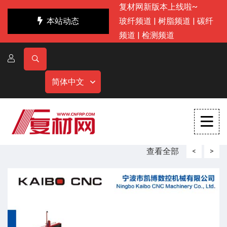
复材网新版本上线啦~
本站动态
玻纤频道
|
树脂频道
|
碳纤
频道
|
检测频道
简体中文
查看全部
<
>