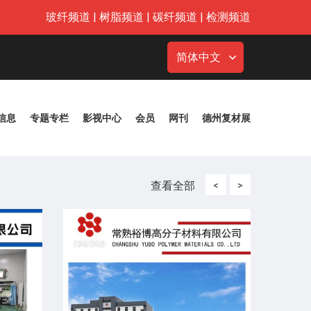
玻纤频道
|
树脂频道
|
碳纤频道
|
检测频道
简体中文
信息
专题专栏
影视中心
会员
网刊
德州复材展
查看全部
<
>