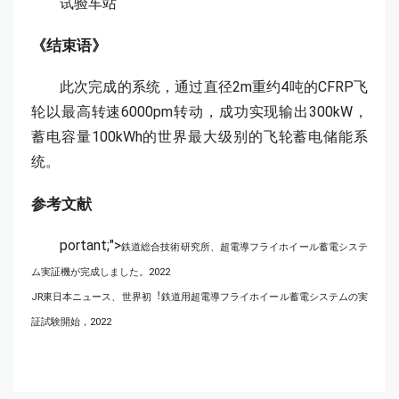
试验车站
《结束语》
此次完成的系统，通过直径2m重约4吨的CFRP飞
轮以最高转速6000pm转动，成功实现输出300kW，
蓄电容量100kWh的世界最大级别的飞轮蓄电储能系
统。
参考文献
portant;">
鉄道総合技術研究所、超電導フライホイール蓄電システ
ム実証機が完成しました。2022
JR東日本ニュース、世界初︕鉄道用超電導フライホイール蓄電システムの実
証試験開始，2022