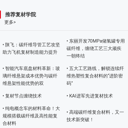
推荐复材学院
更多
>
• 东丽开发70MPa储氢罐专用
• 陕飞：碳纤维导管工艺攻坚
碳纤维，缠绕工艺三大顽疾
助力飞机复材制造能力提升
一朝终结
• 智能汽车底盘材料革新：玻
• 五大工艺路线，解锁连续纤
璃纤维悬架成本优势与碳纤
维热塑性复合材料的“进阶密
维悬架性能优势的双
码”
• 复材节点缠绕技术
• KAI进军先进复材技术
• 纯电概念车的材料革命！大
• 高端碳纤维复合材料，又一
规模搭载碳纤维及高性能复
技术新突破！
合材料