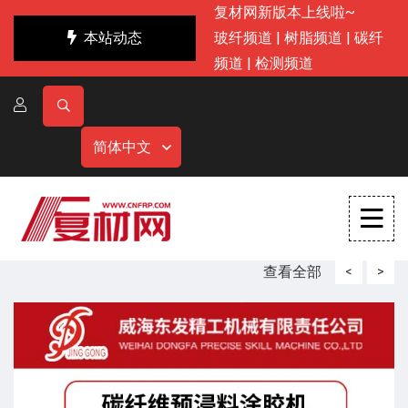
复材网新版本上线啦~
本站动态
玻纤频道
|
树脂频道
|
碳纤
频道
|
检测频道
简体中文
查看全部
<
>