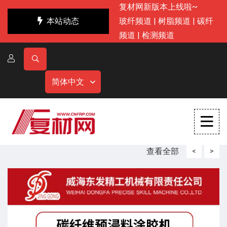
复材网新版本上线啦~
本站动态
玻纤频道
|
树脂频道
|
碳纤
频道
|
检测频道
简体中文
查看全部
<
>