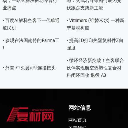
场，一站式解决振动噪音行
磁：玄武岩纤维如何成为光
业痛点
伏跟踪支架新主流
• 百度AI解释空客下一代单通
• Vitrimers (维替米尔) 一种新
道民机
型基材树脂
• 参观在法国南特的Fairma工
• 提高3D打印热塑复材件Z向
厂
强度
• 循环经济新突破！空客联合
• 外翼-中央翼π型连接接头
伙伴实现航空热塑性复合材
料闭环回收 退役 A3
网站信息
网站首页