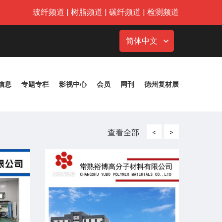
玻纤频道
|
树脂频道
|
碳纤频道
|
检测频道
简体中文
信息
专题专栏
影视中心
会员
网刊
德州复材展
查看全部
<
>