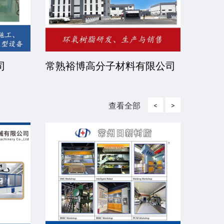
司
常熟裕博高分子材料有限公司
京华
司
查看全部
<
>