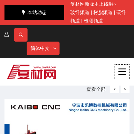
复材网新版本上线啦~
本站动态
玻纤频道
|
树脂频道
|
碳纤
频道
|
检测频道
简体中文
查看全部
<
>