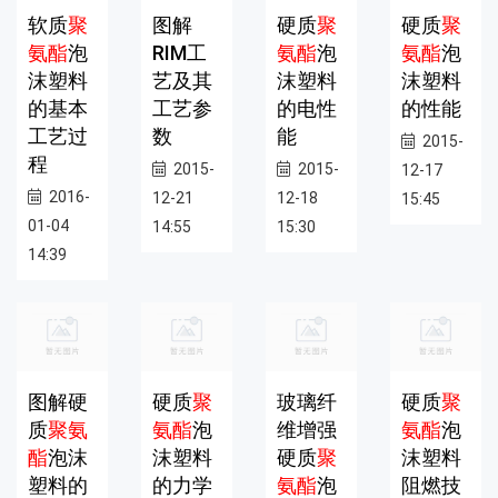
软质
聚
图解
硬质
聚
硬质
聚
氨酯
泡
RIM工
氨酯
泡
氨酯
泡
沫塑料
艺及其
沫塑料
沫塑料
的基本
工艺参
的电性
的性能
工艺过
数
能
2015-
程
2015-
2015-
12-17
2016-
12-21
12-18
15:45
01-04
14:55
15:30
14:39
图解硬
硬质
聚
玻璃纤
硬质
聚
质
聚氨
氨酯
泡
维增强
氨酯
泡
酯
泡沫
沫塑料
硬质
聚
沫塑料
塑料的
的力学
氨酯
泡
阻燃技