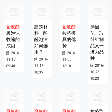
聚氨酯
建筑材
聚氨酯
涂层
板泡沫
料：酚
拉挤模
毡：玻
收缩的
醛泡沫
具的优
纤维制
成因
如何选
势
品又一
用？
潜力品
2016-
2016-
种
2016-
11-17
11-05
2016-
11-15
09:40
13:18
10-26
10:35
10:23
聚氨酯
聚氨酯
聚氨酯
拉挤型