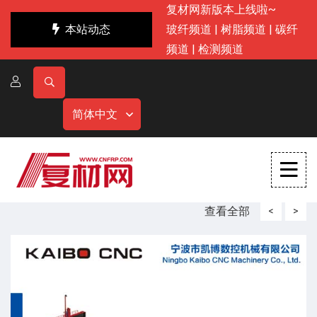
复材网新版本上线啦~
本站动态
玻纤频道
|
树脂频道
|
碳纤
频道
|
检测频道
简体中文
查看全部
<
>