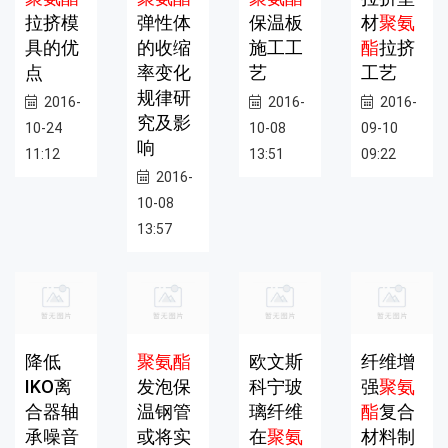
拉挤模
弹性体
保温板
材
聚氨
具的优
的收缩
施工工
酯
拉挤
点
率变化
艺
工艺
规律研
2016-
2016-
2016-
究及影
10-24
10-08
09-10
响
11:12
13:51
09:22
2016-
10-08
13:57
降低
聚氨酯
欧文斯
纤维增
IKO离
发泡保
科宁玻
强
聚氨
合器轴
温钢管
璃纤维
酯
复合
承噪音
或将实
在
聚氨
材料制