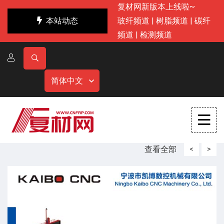
复材网新版本上线啦~
本站动态
玻纤频道
|
树脂频道
|
碳纤
频道
|
检测频道
简体中文
查看全部
<
>