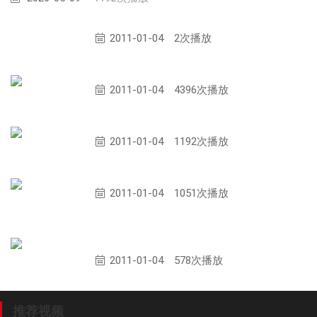
问题与对策－浅谈玻璃钢企业如何走向
2011-01-04
2次播放
福建海源自动化机械股份有限公司
2011-01-04
4396次播放
戴铂新材料（昆山）公司高级工程师 曾鸣
2011-01-04
1192次播放
山东格瑞德集团董事长 管印贵
2011-01-04
1051次播放
辽宁锦州四海高新技术实业有限公司总经
理 张国志
2011-01-04
578次播放
推荐视频