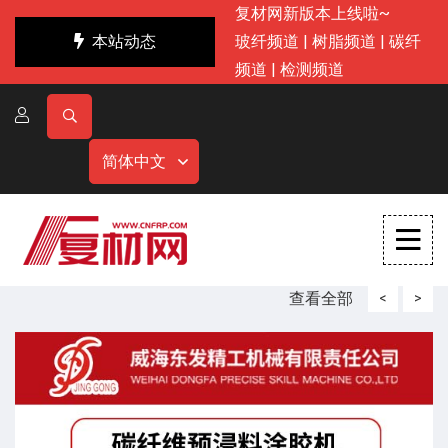
复材网新版本上线啦~
本站动态
玻纤频道
|
树脂频道
|
碳纤
频道
|
检测频道
简体中文
查看全部
<
>