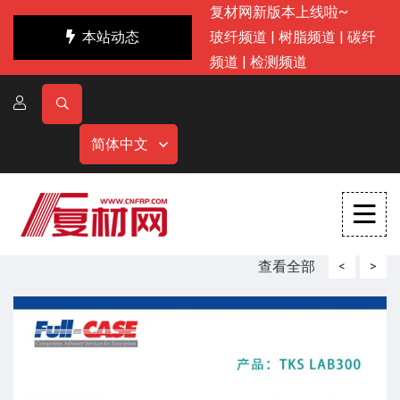
复材网新版本上线啦~
本站动态
玻纤频道
|
树脂频道
|
碳纤
频道
|
检测频道
简体中文
查看全部
<
>