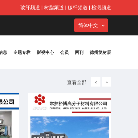
玻纤频道
|
树脂频道
|
碳纤频道
|
检测频道
简体中文
信息
专题专栏
影视中心
会员
网刊
德州复材展
查看全部
<
>