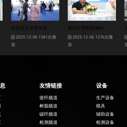
华东理工大学华昌...
新仟亿塑料机械科...
2025-12-06
1381次播
2025-12-06
1376次播
放
放
息
友情链接
设备
页
玻纤频道
生产设备
们
树脂频道
模具
式
碳纤频道
辅助设备
议
检测频道
检测设备