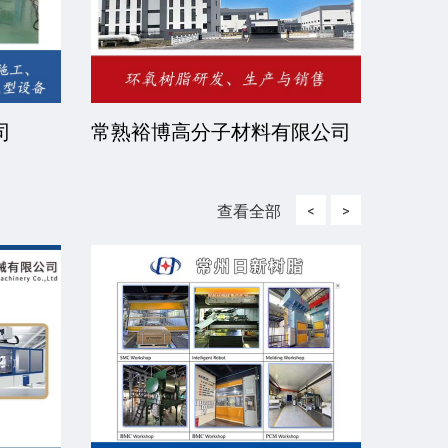
司
常熟裕博高分子材料有限公司
京华
司
查看全部
<
>