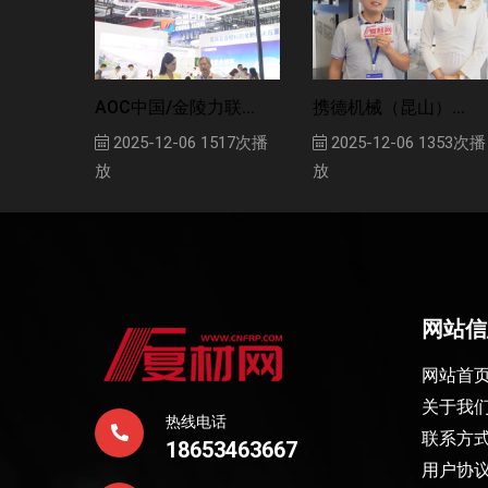
AOC中国/金陵力联...
携德机械（昆山）...
2025-12-06
1517次播
2025-12-06
1353次播
放
放
网站信
网站首
关于我
热线电话
联系方
18653463667
用户协