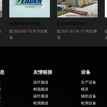
利德尔复合材料宣...
诺伯特智能装备企...
放
2023-02-15
4173次播
2021-07-26
11743次播
放
放
息
友情链接
设备
页
玻纤频道
生产设备
们
树脂频道
模具
式
碳纤频道
辅助设备
议
检测频道
检测设备