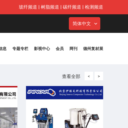
玻纤频道
|
树脂频道
|
碳纤频道
|
检测频道
简体中文
信息
专题专栏
影视中心
会员
网刊
德州复材展
查看全部
<
>