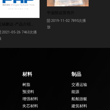
中远恒达宣传片
2019-11-02
7895次播
无锡鹏达-产品介绍...
放
2021-05-26
7463次播
放
材料
制品
树脂
交通运输
预浸料
能源
增强材料
船舶游艇
夹芯材料
建筑材料