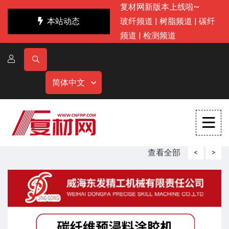
复材网新版本上线啦~
本站动态
玻纤频道
|
树脂频道
|
碳纤
频道
|
检测频道
简体中文
查看全部
<
>