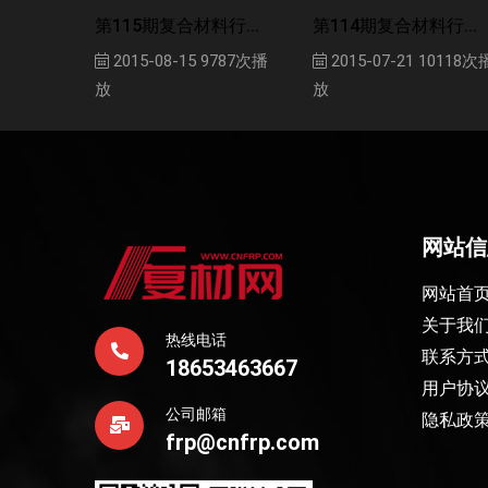
第115期复合材料行...
第114期复合材料行...
2015-08-15
9787次播
2015-07-21
10118次
放
放
网站信
网站首
关于我
热线电话
联系方
18653463667
用户协
公司邮箱
隐私政
frp@cnfrp.com