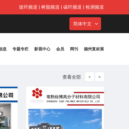
玻纤频道
|
树脂频道
|
碳纤频道
|
检测频道
简体中文
信息
专题专栏
影视中心
会员
网刊
德州复材展
查看全部
<
>