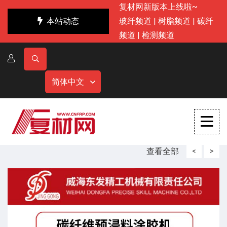
复材网新版本上线啦~
本站动态
玻纤频道
|
树脂频道
|
碳纤
频道
|
检测频道
简体中文
查看全部
<
>