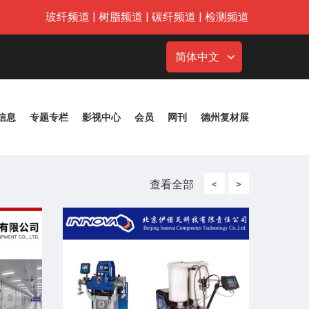
玻纤频道
|
树脂频道
|
碳纤频道
|
检测频道
简体中文
信息
专题专栏
影视中心
会员
网刊
德州复材展
查看全部
<
>