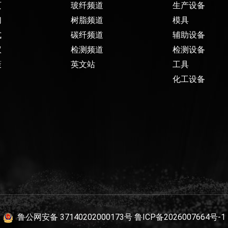
页
玻纤频道
生产设备
们
树脂频道
模具
式
碳纤频道
辅助设备
议
检测频道
检测设备
策
英文站
工具
化工设备
鲁公网安备 37140202000173号
鲁ICP备2026007664号-1