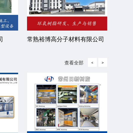
司
常熟裕博高分子材料有限公司
京华
司
查看全部
<
>