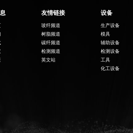
息
友情链接
设备
页
玻纤频道
生产设备
们
树脂频道
模具
式
碳纤频道
辅助设备
议
检测频道
检测设备
策
英文站
工具
化工设备