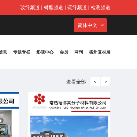
玻纤频道
|
树脂频道
|
碳纤频道
|
检测频道
简体中文
信息
专题专栏
影视中心
会员
网刊
德州复材展
查看全部
<
>