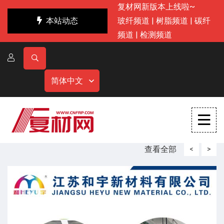
复材网新版本上线啦~
本站动态
玻纤频道
|
树脂频道
|
碳纤
频道
|
检测频道
简体中文
查看全部
<
>