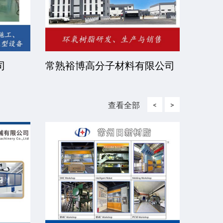
司
常熟裕博高分子材料有限公司
京华
司
查看全部
<
>