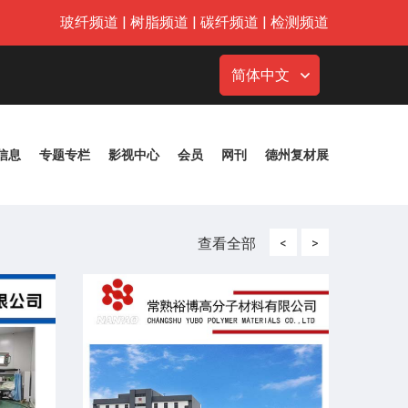
玻纤频道
|
树脂频道
|
碳纤频道
|
检测频道
简体中文
信息
专题专栏
影视中心
会员
网刊
德州复材展
查看全部
<
>