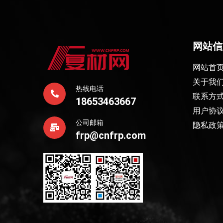
网站信
网站首
关于我
热线电话
联系方
18653463667
用户协
公司邮箱
隐私政
frp@cnfrp.com