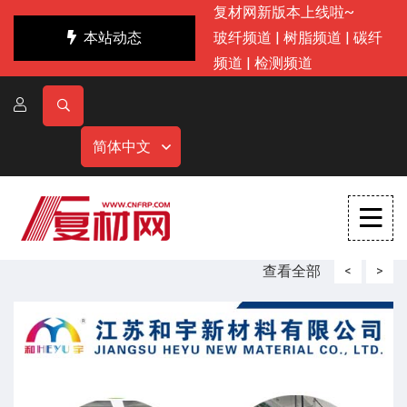
复材网新版本上线啦~
本站动态
玻纤频道
|
树脂频道
|
碳纤
频道
|
检测频道
简体中文
查看全部
<
>