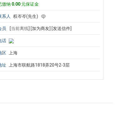
已缴纳
0.00
元保证金
联系人
权岑岑(先生)
会员
[
当前离线
]
[加为商友]
[发送信件]
电话
地区
上海
地址
上海市联航路1818弄20号2-3层