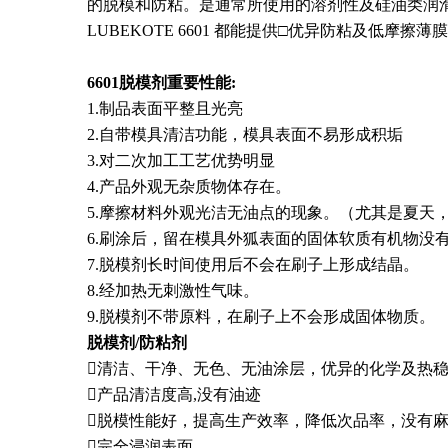
的脱模和防粘。是通常所使用的溶剂性及硅油类润滑
LUBEKOTE 6601 都能提供□优异防粘及低摩擦薄膜
6601
脱模剂重要性能
:
1.
制品表面平整且光亮
2.
自带模具清洁功能，模具表面不易形成积垢
3.
对二次加工工艺优势明显
4.
产品外观无杂质物体存在。
5.
摩擦材料外观光洁无油点的现象。（尤其是夏天
6.
刷涂后，留在模具外狐表面的固体软质有机物没
7.
脱模剂长时间使用后不会在刷子上形成结晶。
8.
经加热无刺激性气味。
9.
脱模剂不带原料，在刷子上不会形成固体物质。
脱模剂
/
防粘剂

清洁、干净、无色、无油涂层，优异的化学及热

产品清洁度高
,
没有油迹

脱模性能好，提高生产效率，降低次品率，没有

完全浸润表面