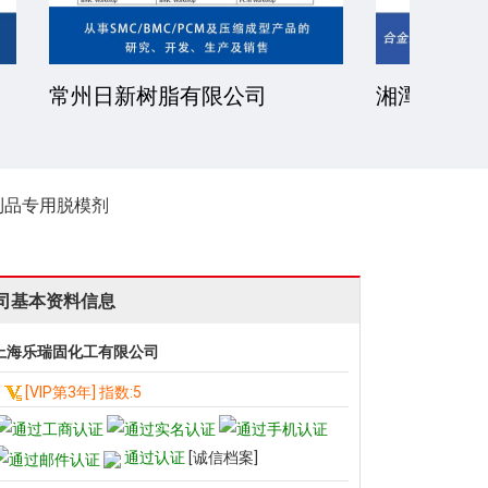
公司
厦门一诺得复合材料有限公司
南通
公司
料制品专用脱模剂
司基本资料信息
上海乐瑞固化工有限公司
[VIP第3年] 指数:5
通过认证
[诚信档案]