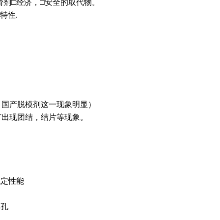
剂□经济，□安全的取代物。
特性.
，国产脱模剂这一现象明显）
有出现团结，结片等现象。
稳定性能
麻孔