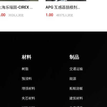
上海乐瑞固-CIREX ...
APG 互感器脱模剂...
.00
1.00
3026人浏览
48375人浏览
材料
制品
树脂
交通运输
预浸料
能源
增强材料
船舶游艇
夹芯材料
建筑材料