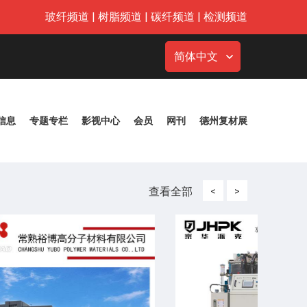
玻纤频道
|
树脂频道
|
碳纤频道
|
检测频道
简体中文
信息
专题专栏
影视中心
会员
网刊
德州复材展
查看全部
<
>