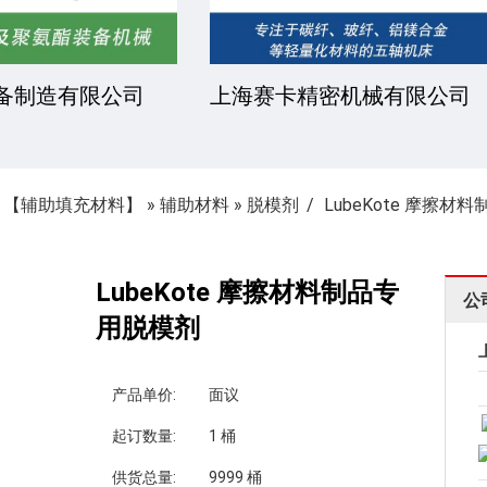
凯文化工有限公司
安徽金骏复合材料有限
»
【辅助填充材料】
»
辅助材料
»
脱模剂
LubeKote 摩擦材
LubeKote 摩擦材料制品专
公
用脱模剂
产品单价:
面议
起订数量:
1 桶
供货总量:
9999 桶