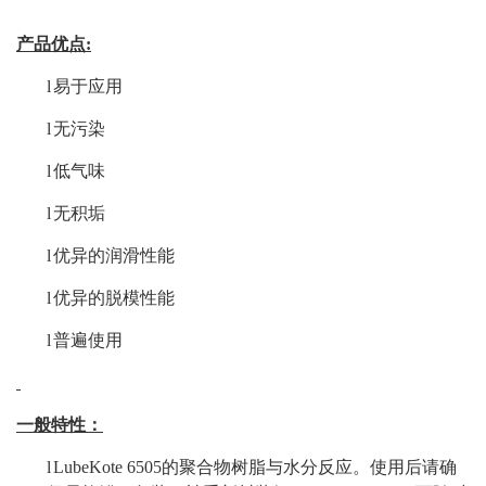
产品优点
:
l
易于应用
l
无污染
l
低气味
l
无积垢
l
优异的润滑性能
l
优异的脱模性能
l
普遍使用
一般特性：
l
LubeKote 6505的聚合物树脂与水分反应。使用后请确