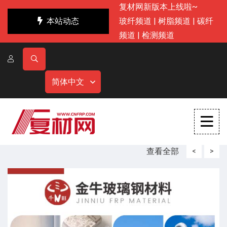
复材网新版本上线啦~
本站动态
玻纤频道
|
树脂频道
|
碳纤
频道
|
检测频道
简体中文
查看全部
<
>