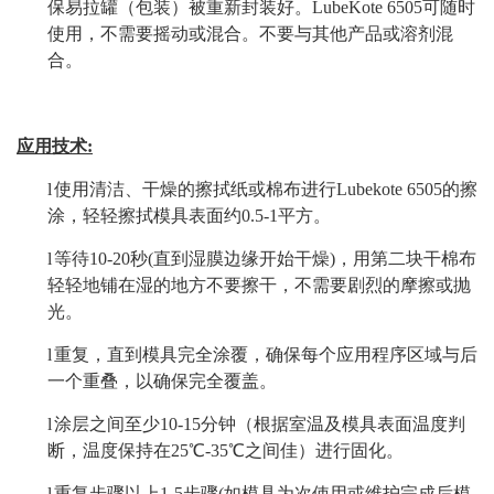
保易拉罐（包装）被重新封装好。
LubeKote 650
5
可随时
使用，不需要摇动或混合。不要与其他产品或溶剂混
合。
应用技术
:
l
使用清洁、干燥的擦拭纸或棉布进行
Lubekote 6505的擦
涂，轻轻擦拭模具表面约0.5-1平方。
l
等待
10-20秒(直到湿膜边缘开始干燥)，用第二块干棉布
轻轻地铺在湿的地方不要擦干，不需要剧烈的摩擦或抛
光。
l
重复，直到模具完全涂覆，确保每个应用程序区域与后
一个重叠，以确保完全覆盖。
l
涂层之间至少
10-15分钟（根据室温及模具表面温度判
断，温度保持在25℃-35℃之间佳）进行固化。
l
重复步骤以上
1-5步骤(如模具为次使用或维护完成后模