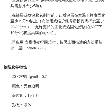
具需擦涂至少5遍)。
l
在铺层或喷涂胶衣制作前，让后涂层在室温下挥发固化
至少
15分钟以上（次使用或维护保养后模具需挥发至少
20-30分钟），允许更长的固化或热固化(例如在60℃下
10分钟)将提高膜的耐久性。
l
再应用
:
当脱模变得困难时，按照上面描述的方法重新
涂一层
Lubekote6505。
物理化学特性：
l
20°C密度 [g/ml]：
0.7
l
颜色：
无色透明
l
保质期：
12个月
l
形态：液体