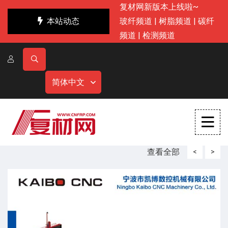
复材网新版本上线啦~
本站动态
玻纤频道
|
树脂频道
|
碳纤
频道
|
检测频道
简体中文
查看全部
<
>